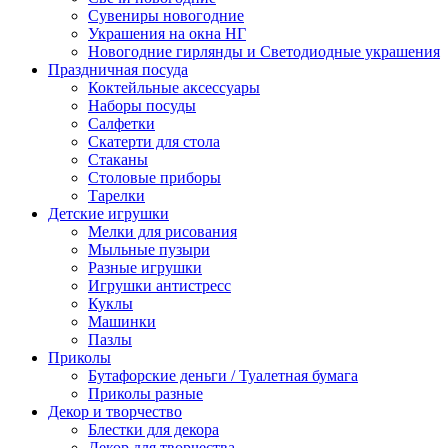
Сувениры новогодние
Украшения на окна НГ
Новогодние гирлянды и Светодиодные украшения
Праздничная посуда
Коктейльные аксессуары
Наборы посуды
Салфетки
Скатерти для стола
Стаканы
Столовые приборы
Тарелки
Детские игрушки
Мелки для рисования
Мыльные пузыри
Разные игрушки
Игрушки антистресс
Куклы
Машинки
Пазлы
Приколы
Бутафорские деньги / Туалетная бумага
Приколы разные
Декор и творчество
Блестки для декора
Декор для творчества