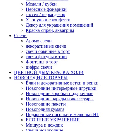
Медали / кубки
Небесные фонарики
тассел / перья декор
Хлопушки с конфетти
Декор для украшения помещений
Краска-спрей, аквагрим
Свечи
Аромо свечи
декоративные свечи
свечи обычные в торт
свечи фигуры в торт
Фонтаны в торт
цифры свечи
ЦВЕТНОЙ ДЫМ КРАСКА ХОЛИ
НОВОГОДНИЕ ТОВАРЫ
Ёлки и декоративные ветки и венки
Новогодние интерьерные игрушки
Новогодние коробки подарочные
Новогодние наряды и аксессуары
Новогодние пакеты
Новогодняя бумага
Подарочные носочки и мешочки НГ
ЕЛОЧНЫЕ УКРАШЕНИЯ
Мишура и дождик
Свечи новогодние