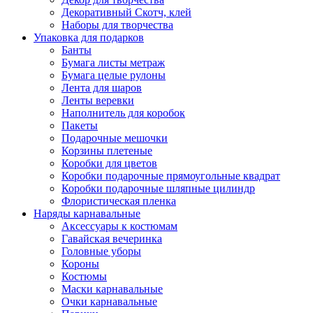
Декоративный Скотч, клей
Наборы для творчества
Упаковка для подарков
Банты
Бумага листы метраж
Бумага целые рулоны
Лента для шаров
Ленты веревки
Наполнитель для коробок
Пакеты
Подарочные мешочки
Корзины плетеные
Коробки для цветов
Коробки подарочные прямоугольные квадрат
Коробки подарочные шляпные цилиндр
Флористическая пленка
Наряды карнавальные
Аксессуары к костюмам
Гавайская вечеринка
Головные уборы
Короны
Костюмы
Маски карнавальные
Очки карнавальные