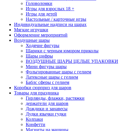
Головоломки
Игры для взрослых 18 +
Игры для детей
Настольные / карточные игры
Индивидуальные надписи на шарах
Мягкие игрушки
Оформление мероприятий
Воздушные шары
Ходячие фигуры
Шарики с черным юмором приколы
Шары цифры
ВОЗДУШНЫЕ ШАРЫ ЦЕЛЫЕ УПАКОВКИ
Мини фигуры шары
Фольгированные шары с гелием
Латексные шары с гелием
Баблс сферы с гелием
Коробки сюрприз для шаров
Товары для праздника
Гирлянды, флажки, растяжки
держатели для шаров
Дождики и занавесы
Дудки язычки гудки
Колпаки
Конфетти
Магниты на машины